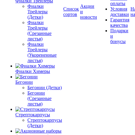
Фиалки Трейлеры
оплаты
Фиалки
Акции
Список
Условия
Н
Трейлеры
и
сортов
доставки
на
(Детки)
новости
Гарантия
Фиалки
качества
Трейлеры
Подарки
(Срезанные
и
листья)
бонусы
Фиалки
Трейлеры
(Укорененные
листья)
Фиалки Химеры
Бегонии
Бегонии (Детки)
Бегонии
(Срезанные
листья)
Стрептокарпусы
Стрептокарпусы
(Детки)