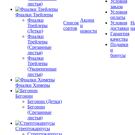
Условия
листья)
заказа
Условия
Фиалки Трейлеры
оплаты
Фиалки
Акции
Список
Условия
Н
Трейлеры
и
сортов
доставки
на
(Детки)
новости
Гарантия
Фиалки
качества
Трейлеры
Подарки
(Срезанные
и
листья)
бонусы
Фиалки
Трейлеры
(Укорененные
листья)
Фиалки Химеры
Бегонии
Бегонии (Детки)
Бегонии
(Срезанные
листья)
Стрептокарпусы
Стрептокарпусы