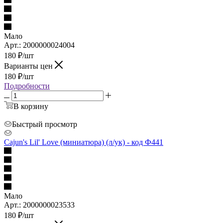
Мало
Арт.: 2000000024004
180
₽
/шт
Варианты цен
180
₽
/шт
Подробности
В корзину
Быстрый просмотр
Cajun's Lil' Love (миниатюра) (л/ук) - код Ф441
Мало
Арт.: 2000000023533
180
₽
/шт