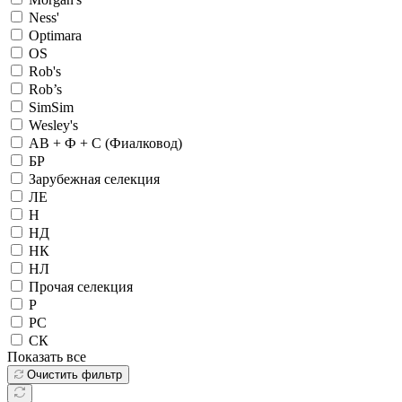
Ness'
Optimara
OS
Rob's
Rob’s
SimSim
Wesley's
АВ + Ф + С (Фиалковод)
БР
Зарубежная селекция
ЛЕ
Н
НД
НК
НЛ
Прочая селекция
Р
РС
СК
Показать все
Очистить фильтр