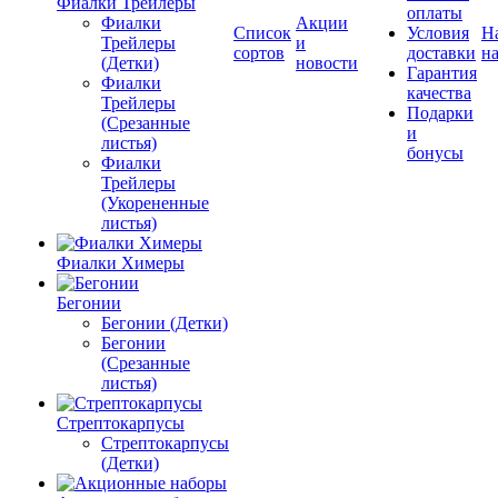
Фиалки Трейлеры
оплаты
Фиалки
Акции
Список
Условия
Н
Трейлеры
и
сортов
доставки
на
(Детки)
новости
Гарантия
Фиалки
качества
Трейлеры
Подарки
(Срезанные
и
листья)
бонусы
Фиалки
Трейлеры
(Укорененные
листья)
Фиалки Химеры
Бегонии
Бегонии (Детки)
Бегонии
(Срезанные
листья)
Стрептокарпусы
Стрептокарпусы
(Детки)