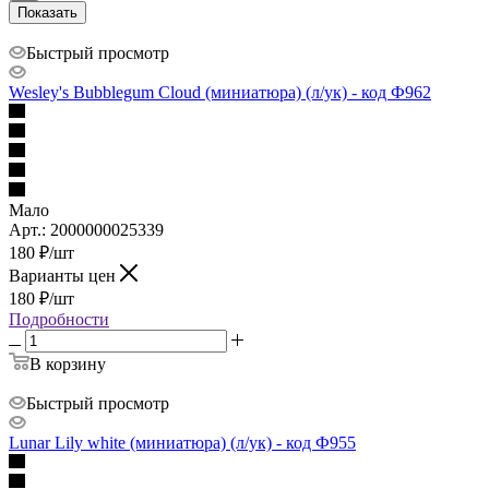
Показать
Быстрый просмотр
Wesley's Bubblegum Cloud (миниатюра) (л/ук) - код Ф962
Мало
Арт.: 2000000025339
180
₽
/шт
Варианты цен
180
₽
/шт
Подробности
В корзину
Быстрый просмотр
Lunar Lily white (миниатюра) (л/ук) - код Ф955