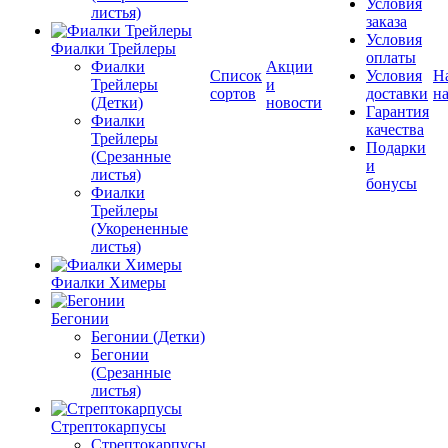
Условия
листья)
заказа
Условия
Фиалки Трейлеры
оплаты
Фиалки
Акции
Список
Условия
Н
Трейлеры
и
сортов
доставки
на
(Детки)
новости
Гарантия
Фиалки
качества
Трейлеры
Подарки
(Срезанные
и
листья)
бонусы
Фиалки
Трейлеры
(Укорененные
листья)
Фиалки Химеры
Бегонии
Бегонии (Детки)
Бегонии
(Срезанные
листья)
Стрептокарпусы
Стрептокарпусы