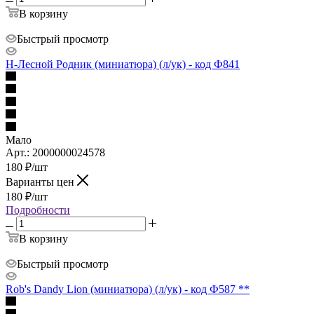
В корзину
Быстрый просмотр
Н-Лесной Родник (миниатюра) (л/ук) - код Ф841
Мало
Арт.: 2000000024578
180
₽
/шт
Варианты цен
180
₽
/шт
Подробности
В корзину
Быстрый просмотр
Rob's Dandy Lion (миниатюра) (л/ук) - код Ф587 **