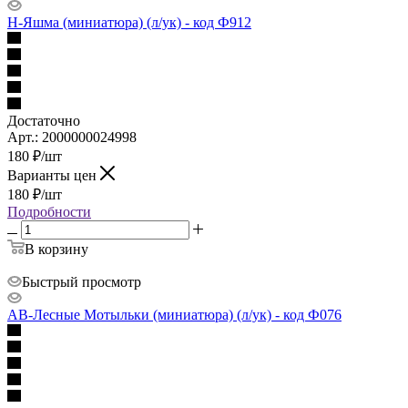
Н-Яшма (миниатюра) (л/ук) - код Ф912
Достаточно
Арт.: 2000000024998
180
₽
/шт
Варианты цен
180
₽
/шт
Подробности
В корзину
Быстрый просмотр
АВ-Лесные Мотыльки (миниатюра) (л/ук) - код Ф076