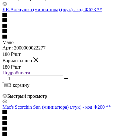
ЛЕ-Алёнушка (миниатюра) (л/ук) - код Ф623 **
Мало
Арт.: 2000000022277
180
₽
/шт
Варианты цен
180
₽
/шт
Подробности
В корзину
Быстрый просмотр
Mac's Scorchin Sun (миниатюра) (л/ук) - код Ф200 **