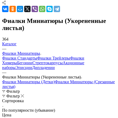
Фиалки Миниатюры (Укорененные
листья)
364
Каталог
—
Фиалки Миниатюры
Фиалки Стандарты
Фиалки Трейлеры
Фиалки
Химеры
Бегонии
Стрептокарпусы
Акционные
наборы
Эписции
Дипладении
—
Фиалки Миниатюры (Укорененные листья)
Фиалки Миниатюры (Детки)
Фиалки Миниатюры (Срезанные
листья)
Фильтр
Фильтр
Сортировка
По популярности (убывание)
Цена