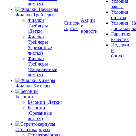
Условия
листья)
заказа
Условия
Фиалки Трейлеры
оплаты
Фиалки
Акции
Список
Условия
Н
Трейлеры
и
сортов
доставки
на
(Детки)
новости
Гарантия
Фиалки
качества
Трейлеры
Подарки
(Срезанные
и
листья)
бонусы
Фиалки
Трейлеры
(Укорененные
листья)
Фиалки Химеры
Бегонии
Бегонии (Детки)
Бегонии
(Срезанные
листья)
Стрептокарпусы
Стрептокарпусы