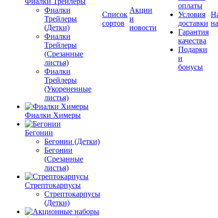
Фиалки Трейлеры
оплаты
Фиалки
Акции
Список
Условия
Н
Трейлеры
и
сортов
доставки
на
(Детки)
новости
Гарантия
Фиалки
качества
Трейлеры
Подарки
(Срезанные
и
листья)
бонусы
Фиалки
Трейлеры
(Укорененные
листья)
Фиалки Химеры
Бегонии
Бегонии (Детки)
Бегонии
(Срезанные
листья)
Стрептокарпусы
Стрептокарпусы
(Детки)