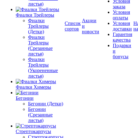
Условия
листья)
заказа
Условия
Фиалки Трейлеры
оплаты
Фиалки
Акции
Список
Условия
Н
Трейлеры
и
сортов
доставки
на
(Детки)
новости
Гарантия
Фиалки
качества
Трейлеры
Подарки
(Срезанные
и
листья)
бонусы
Фиалки
Трейлеры
(Укорененные
листья)
Фиалки Химеры
Бегонии
Бегонии (Детки)
Бегонии
(Срезанные
листья)
Стрептокарпусы
Стрептокарпусы