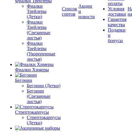
Фиалки Трейлеры
оплаты
Фиалки
Акции
Список
Условия
Н
Трейлеры
и
сортов
доставки
на
(Детки)
новости
Гарантия
Фиалки
качества
Трейлеры
Подарки
(Срезанные
и
листья)
бонусы
Фиалки
Трейлеры
(Укорененные
листья)
Фиалки Химеры
Бегонии
Бегонии (Детки)
Бегонии
(Срезанные
листья)
Стрептокарпусы
Стрептокарпусы
(Детки)