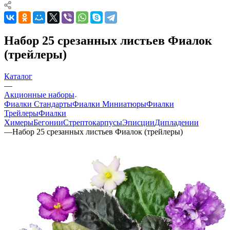
Набор 25 срезанных листьев Фиалок
(трейлеры)
Каталог
—
Акционные наборы
Фиалки Стандарты
Фиалки Миниатюры
Фиалки
Трейлеры
Фиалки
Химеры
Бегонии
Стрептокарпусы
Эписции
Дипладении
—
Набор 25 срезанных листьев Фиалок (трейлеры)