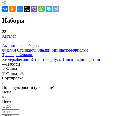
Наборы
22
Каталог
—
Акционные наборы
Фиалки Стандарты
Фиалки Миниатюры
Фиалки
Трейлеры
Фиалки
Химеры
Бегонии
Стрептокарпусы
Эписции
Дипладении
—
Наборы
Фильтр
Фильтр
Сортировка
По популярности (убывание)
Цена
Цена