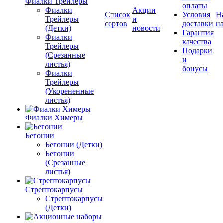
Фиалки Трейлеры
оплаты
Фиалки
Акции
Список
Условия
Н
Трейлеры
и
сортов
доставки
на
(Детки)
новости
Гарантия
Фиалки
качества
Трейлеры
Подарки
(Срезанные
и
листья)
бонусы
Фиалки
Трейлеры
(Укорененные
листья)
Фиалки Химеры
Бегонии
Бегонии (Детки)
Бегонии
(Срезанные
листья)
Стрептокарпусы
Стрептокарпусы
(Детки)