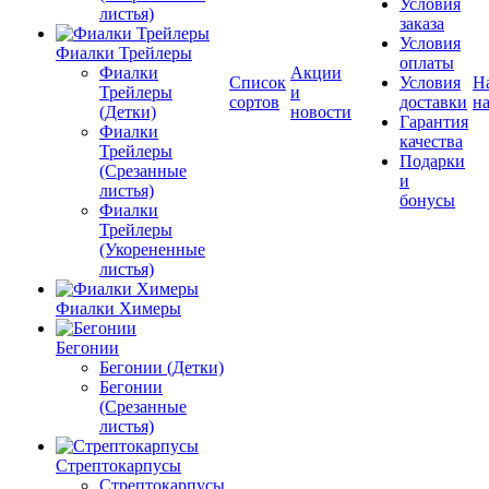
Условия
листья)
заказа
Условия
Фиалки Трейлеры
оплаты
Фиалки
Акции
Список
Условия
Н
Трейлеры
и
сортов
доставки
на
(Детки)
новости
Гарантия
Фиалки
качества
Трейлеры
Подарки
(Срезанные
и
листья)
бонусы
Фиалки
Трейлеры
(Укорененные
листья)
Фиалки Химеры
Бегонии
Бегонии (Детки)
Бегонии
(Срезанные
листья)
Стрептокарпусы
Стрептокарпусы