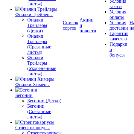
Условия
листья)
заказа
Условия
Фиалки Трейлеры
оплаты
Фиалки
Акции
Список
Условия
Н
Трейлеры
и
сортов
доставки
на
(Детки)
новости
Гарантия
Фиалки
качества
Трейлеры
Подарки
(Срезанные
и
листья)
бонусы
Фиалки
Трейлеры
(Укорененные
листья)
Фиалки Химеры
Бегонии
Бегонии (Детки)
Бегонии
(Срезанные
листья)
Стрептокарпусы
Стрептокарпусы