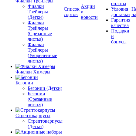
Фиалки Трейлеры
оплаты
Фиалки
Акции
Список
Условия
Н
Трейлеры
и
сортов
доставки
на
(Детки)
новости
Гарантия
Фиалки
качества
Трейлеры
Подарки
(Срезанные
и
листья)
бонусы
Фиалки
Трейлеры
(Укорененные
листья)
Фиалки Химеры
Бегонии
Бегонии (Детки)
Бегонии
(Срезанные
листья)
Стрептокарпусы
Стрептокарпусы
(Детки)