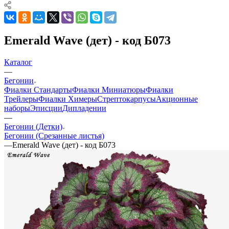
Emerald Wave (дет) - код Б073
Каталог
—
Бегонии
Фиалки Стандарты
Фиалки Миниатюры
Фиалки
Трейлеры
Фиалки Химеры
Стрептокарпусы
Акционные
наборы
Эписции
Дипладении
—
Бегонии (Детки)
Бегонии (Срезанные листья)
—
Emerald Wave (дет) - код Б073