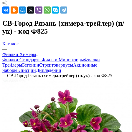
СВ-Город Рязань (химера-трейлер) (п/
ук) - код Ф825
Каталог
—
Фиалки Химеры
Фиалки Стандарты
Фиалки Миниатюры
Фиалки
Трейлеры
Бегонии
Стрептокарпусы
Акционные
наборы
Эписции
Дипладении
—
СВ-Город Рязань (химера-трейлер) (п/ук) - код Ф825