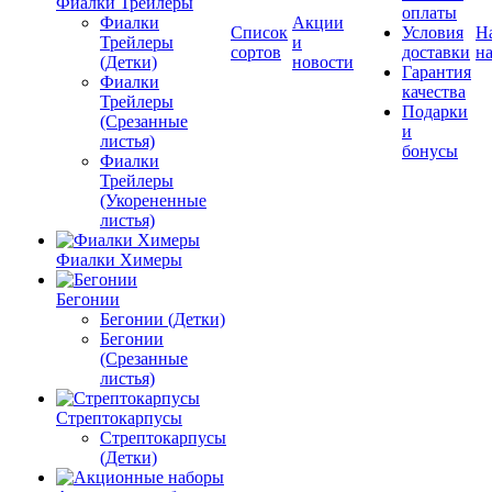
Фиалки Трейлеры
оплаты
Фиалки
Акции
Список
Условия
Н
Трейлеры
и
сортов
доставки
на
(Детки)
новости
Гарантия
Фиалки
качества
Трейлеры
Подарки
(Срезанные
и
листья)
бонусы
Фиалки
Трейлеры
(Укорененные
листья)
Фиалки Химеры
Бегонии
Бегонии (Детки)
Бегонии
(Срезанные
листья)
Стрептокарпусы
Стрептокарпусы
(Детки)