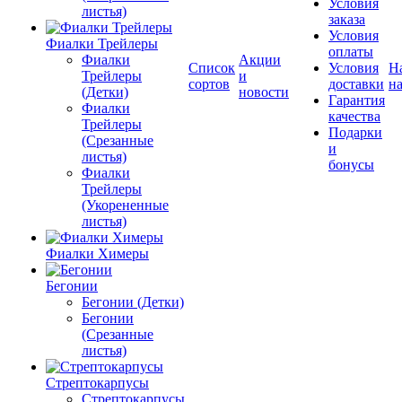
Условия
листья)
заказа
Условия
Фиалки Трейлеры
оплаты
Фиалки
Акции
Список
Условия
Н
Трейлеры
и
сортов
доставки
на
(Детки)
новости
Гарантия
Фиалки
качества
Трейлеры
Подарки
(Срезанные
и
листья)
бонусы
Фиалки
Трейлеры
(Укорененные
листья)
Фиалки Химеры
Бегонии
Бегонии (Детки)
Бегонии
(Срезанные
листья)
Стрептокарпусы
Стрептокарпусы