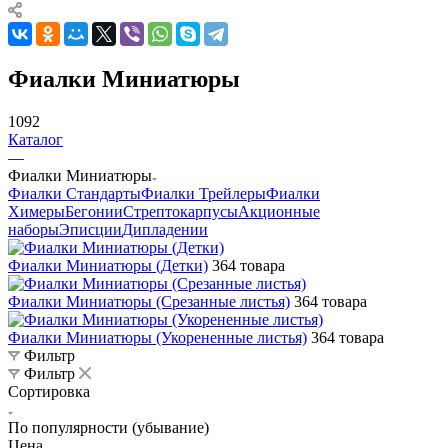
Фиалки Миниатюры
1092
Каталог
—
Фиалки Миниатюры
Фиалки Стандарты
Фиалки Трейлеры
Фиалки
Химеры
Бегонии
Стрептокарпусы
Акционные
наборы
Эписции
Дипладении
Фиалки Миниатюры (Детки)
364 товара
Фиалки Миниатюры (Срезанные листья)
364 товара
Фиалки Миниатюры (Укорененные листья)
364 товара
Фильтр
Фильтр
Сортировка
По популярности (убывание)
Цена