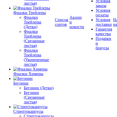
Условия
листья)
заказа
Условия
Фиалки Трейлеры
оплаты
Фиалки
Акции
Список
Условия
Н
Трейлеры
и
сортов
доставки
на
(Детки)
новости
Гарантия
Фиалки
качества
Трейлеры
Подарки
(Срезанные
и
листья)
бонусы
Фиалки
Трейлеры
(Укорененные
листья)
Фиалки Химеры
Бегонии
Бегонии (Детки)
Бегонии
(Срезанные
листья)
Стрептокарпусы
Стрептокарпусы