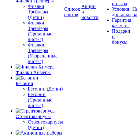
Фиалки Трейлеры
оплаты
Фиалки
Акции
Список
Условия
Н
Трейлеры
и
сортов
доставки
на
(Детки)
новости
Гарантия
Фиалки
качества
Трейлеры
Подарки
(Срезанные
и
листья)
бонусы
Фиалки
Трейлеры
(Укорененные
листья)
Фиалки Химеры
Бегонии
Бегонии (Детки)
Бегонии
(Срезанные
листья)
Стрептокарпусы
Стрептокарпусы
(Детки)