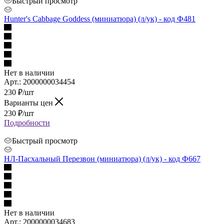
Быстрый просмотр
Hunter's Cabbage Goddess (миниатюра) (л/ук) - код Ф481
Нет в наличии
Арт.: 2000000034454
230
₽
/шт
Варианты цен
230
₽
/шт
Подробности
Быстрый просмотр
НЛ-Пасхальный Перезвон (миниатюра) (л/ук) - код Ф667
Нет в наличии
Арт.: 2000000034683