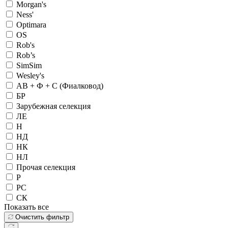
Morgan's
Ness'
Optimara
OS
Rob's
Rob’s
SimSim
Wesley's
АВ + Ф + С (Фиалковод)
БР
Зарубежная селекция
ЛЕ
Н
НД
НК
НЛ
Прочая селекция
Р
РС
СК
Показать все
Очистить фильтр