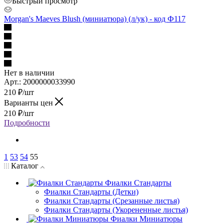
Быстрый просмотр
Morgan's Maeves Blush (миниатюра) (л/ук) - код Ф117
Нет в наличии
Арт.: 2000000033990
210
₽
/шт
Варианты цен
210
₽
/шт
Подробности
1
53
54
55
Каталог
Фиалки Стандарты
Фиалки Стандарты (Детки)
Фиалки Стандарты (Срезанные листья)
Фиалки Стандарты (Укорененные листья)
Фиалки Миниатюры