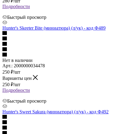
280
₽
/шт
Подробности
Быстрый просмотр
Hunter's Skeeter Bite (миниатюра) (л/ук) - код Ф489
Нет в наличии
Арт.: 2000000034478
250
₽
/шт
Варианты цен
250
₽
/шт
Подробности
Быстрый просмотр
Hunter's Sweet Sakura (миниатюра) (л/ук) - код Ф492