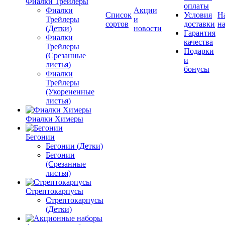
Фиалки Трейлеры
оплаты
Фиалки
Акции
Список
Условия
Н
Трейлеры
и
сортов
доставки
на
(Детки)
новости
Гарантия
Фиалки
качества
Трейлеры
Подарки
(Срезанные
и
листья)
бонусы
Фиалки
Трейлеры
(Укорененные
листья)
Фиалки Химеры
Бегонии
Бегонии (Детки)
Бегонии
(Срезанные
листья)
Стрептокарпусы
Стрептокарпусы
(Детки)