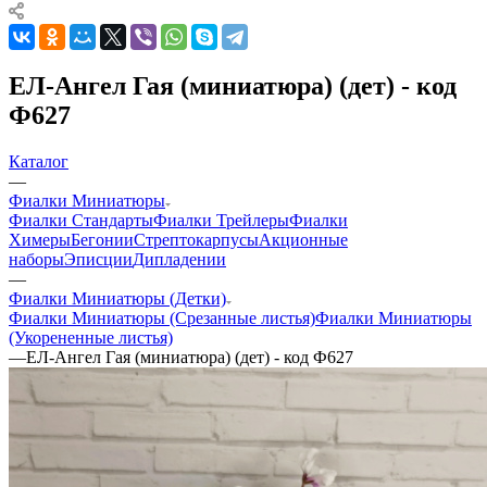
ЕЛ-Ангел Гая (миниатюра) (дет) - код
Ф627
Каталог
—
Фиалки Миниатюры
Фиалки Стандарты
Фиалки Трейлеры
Фиалки
Химеры
Бегонии
Стрептокарпусы
Акционные
наборы
Эписции
Дипладении
—
Фиалки Миниатюры (Детки)
Фиалки Миниатюры (Срезанные листья)
Фиалки Миниатюры
(Укорененные листья)
—
ЕЛ-Ангел Гая (миниатюра) (дет) - код Ф627