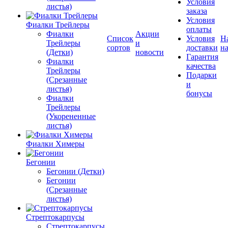
Условия
листья)
заказа
Условия
Фиалки Трейлеры
оплаты
Фиалки
Акции
Список
Условия
Н
Трейлеры
и
сортов
доставки
на
(Детки)
новости
Гарантия
Фиалки
качества
Трейлеры
Подарки
(Срезанные
и
листья)
бонусы
Фиалки
Трейлеры
(Укорененные
листья)
Фиалки Химеры
Бегонии
Бегонии (Детки)
Бегонии
(Срезанные
листья)
Стрептокарпусы
Стрептокарпусы