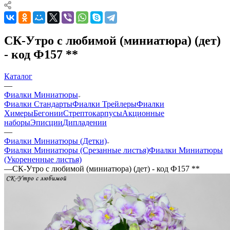
СК-Утро с любимой (миниатюра) (дет)
- код Ф157 **
Каталог
—
Фиалки Миниатюры
Фиалки Стандарты
Фиалки Трейлеры
Фиалки
Химеры
Бегонии
Стрептокарпусы
Акционные
наборы
Эписции
Дипладении
—
Фиалки Миниатюры (Детки)
Фиалки Миниатюры (Срезанные листья)
Фиалки Миниатюры
(Укорененные листья)
—
СК-Утро с любимой (миниатюра) (дет) - код Ф157 **