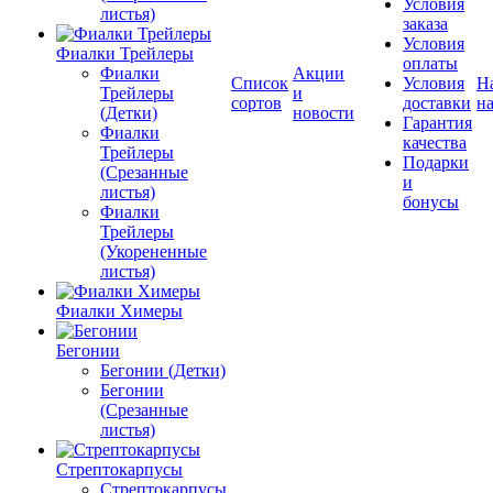
Условия
листья)
заказа
Условия
Фиалки Трейлеры
оплаты
Фиалки
Акции
Список
Условия
Н
Трейлеры
и
сортов
доставки
на
(Детки)
новости
Гарантия
Фиалки
качества
Трейлеры
Подарки
(Срезанные
и
листья)
бонусы
Фиалки
Трейлеры
(Укорененные
листья)
Фиалки Химеры
Бегонии
Бегонии (Детки)
Бегонии
(Срезанные
листья)
Стрептокарпусы
Стрептокарпусы