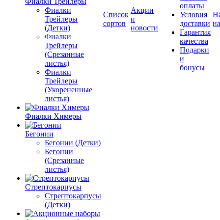
Фиалки Трейлеры
оплаты
Фиалки
Акции
Список
Условия
Н
Трейлеры
и
сортов
доставки
на
(Детки)
новости
Гарантия
Фиалки
качества
Трейлеры
Подарки
(Срезанные
и
листья)
бонусы
Фиалки
Трейлеры
(Укорененные
листья)
Фиалки Химеры
Бегонии
Бегонии (Детки)
Бегонии
(Срезанные
листья)
Стрептокарпусы
Стрептокарпусы
(Детки)