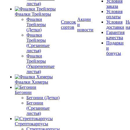
Условия
листья)
заказа
Условия
Фиалки Трейлеры
оплаты
Фиалки
Акции
Список
Условия
Н
Трейлеры
и
сортов
доставки
на
(Детки)
новости
Гарантия
Фиалки
качества
Трейлеры
Подарки
(Срезанные
и
листья)
бонусы
Фиалки
Трейлеры
(Укорененные
листья)
Фиалки Химеры
Бегонии
Бегонии (Детки)
Бегонии
(Срезанные
листья)
Стрептокарпусы
Стрептокарпусы