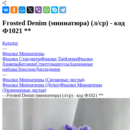
Frosted Denim (миниатюра) (л/ср) - код
Ф1021 **
Каталог
—
Фиалки Миниатюры
Фиалки Стандарты
Фиалки Трейлеры
Фиалки
Химеры
Бегонии
Стрептокарпусы
Акционные
наборы
Эписции
Дипладении
—
Фиалки Миниатюры (Срезанные листья)
Фиалки Миниатюры (Детки)
Фиалки Миниатюры
(Укорененные листья)
—
Frosted Denim (миниатюра) (л/ср) - код Ф1021 **