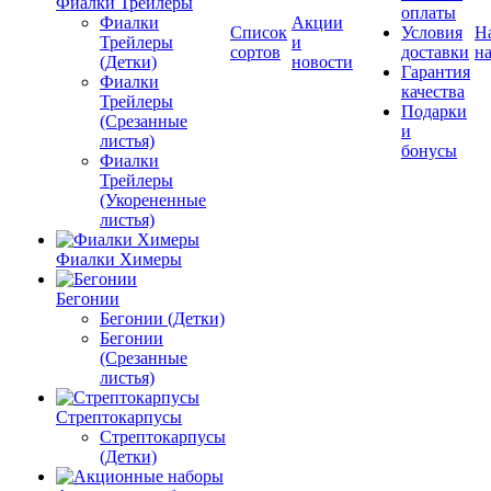
Фиалки Трейлеры
оплаты
Фиалки
Акции
Список
Условия
Н
Трейлеры
и
сортов
доставки
на
(Детки)
новости
Гарантия
Фиалки
качества
Трейлеры
Подарки
(Срезанные
и
листья)
бонусы
Фиалки
Трейлеры
(Укорененные
листья)
Фиалки Химеры
Бегонии
Бегонии (Детки)
Бегонии
(Срезанные
листья)
Стрептокарпусы
Стрептокарпусы
(Детки)