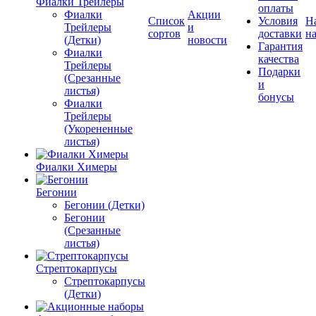
Фиалки Трейлеры
оплаты
Фиалки
Акции
Список
Условия
Н
Трейлеры
и
сортов
доставки
на
(Детки)
новости
Гарантия
Фиалки
качества
Трейлеры
Подарки
(Срезанные
и
листья)
бонусы
Фиалки
Трейлеры
(Укорененные
листья)
Фиалки Химеры
Бегонии
Бегонии (Детки)
Бегонии
(Срезанные
листья)
Стрептокарпусы
Стрептокарпусы
(Детки)