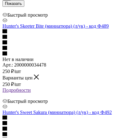
Показать
Быстрый просмотр
Hunter's Skeeter Bite (миниатюра) (л/ук) - код Ф489
Нет в наличии
Арт.: 2000000034478
250
₽
/шт
Варианты цен
250
₽
/шт
Подробности
Быстрый просмотр
Hunter's Sweet Sakura (миниатюра) (л/ук) - код Ф492