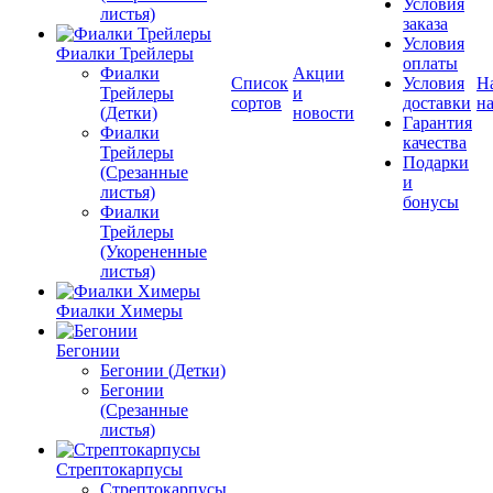
Условия
листья)
заказа
Условия
Фиалки Трейлеры
оплаты
Фиалки
Акции
Список
Условия
Н
Трейлеры
и
сортов
доставки
на
(Детки)
новости
Гарантия
Фиалки
качества
Трейлеры
Подарки
(Срезанные
и
листья)
бонусы
Фиалки
Трейлеры
(Укорененные
листья)
Фиалки Химеры
Бегонии
Бегонии (Детки)
Бегонии
(Срезанные
листья)
Стрептокарпусы
Стрептокарпусы