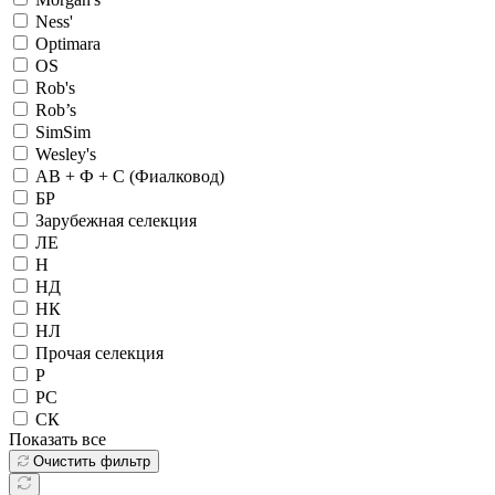
Ness'
Optimara
OS
Rob's
Rob’s
SimSim
Wesley's
АВ + Ф + С (Фиалковод)
БР
Зарубежная селекция
ЛЕ
Н
НД
НК
НЛ
Прочая селекция
Р
РС
СК
Показать все
Очистить фильтр