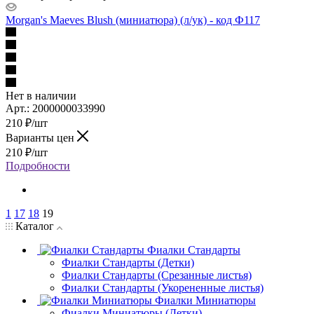
Morgan's Maeves Blush (миниатюра) (л/ук) - код Ф117
Нет в наличии
Арт.: 2000000033990
210
₽
/шт
Варианты цен
210
₽
/шт
Подробности
1
17
18
19
Каталог
Фиалки Стандарты
Фиалки Стандарты (Детки)
Фиалки Стандарты (Срезанные листья)
Фиалки Стандарты (Укорененные листья)
Фиалки Миниатюры
Фиалки Миниатюры (Детки)