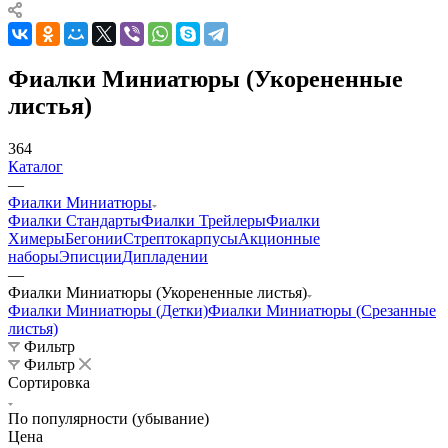
Фиалки Миниатюры (Укорененные
листья)
364
Каталог
—
Фиалки Миниатюры
Фиалки Стандарты
Фиалки Трейлеры
Фиалки
Химеры
Бегонии
Стрептокарпусы
Акционные
наборы
Эписции
Дипладении
—
Фиалки Миниатюры (Укорененные листья)
Фиалки Миниатюры (Детки)
Фиалки Миниатюры (Срезанные
листья)
Фильтр
Фильтр
Сортировка
По популярности (убывание)
Цена