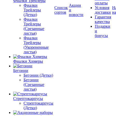
Фиалки Трейлеры
оплаты
Фиалки
Акции
Список
Условия
Н
Трейлеры
и
сортов
доставки
на
(Детки)
новости
Гарантия
Фиалки
качества
Трейлеры
Подарки
(Срезанные
и
листья)
бонусы
Фиалки
Трейлеры
(Укорененные
листья)
Фиалки Химеры
Бегонии
Бегонии (Детки)
Бегонии
(Срезанные
листья)
Стрептокарпусы
Стрептокарпусы
(Детки)