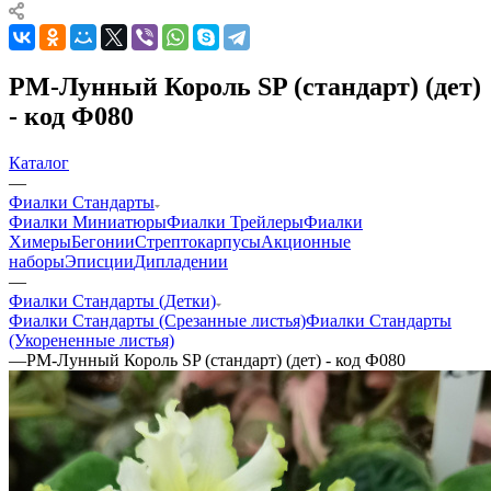
РМ-Лунный Король SP (стандарт) (дет)
- код Ф080
Каталог
—
Фиалки Стандарты
Фиалки Миниатюры
Фиалки Трейлеры
Фиалки
Химеры
Бегонии
Стрептокарпусы
Акционные
наборы
Эписции
Дипладении
—
Фиалки Стандарты (Детки)
Фиалки Стандарты (Срезанные листья)
Фиалки Стандарты
(Укорененные листья)
—
РМ-Лунный Король SP (стандарт) (дет) - код Ф080