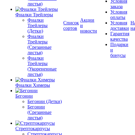
Условия
листья)
заказа
Условия
Фиалки Трейлеры
оплаты
Фиалки
Акции
Список
Условия
Н
Трейлеры
и
сортов
доставки
на
(Детки)
новости
Гарантия
Фиалки
качества
Трейлеры
Подарки
(Срезанные
и
листья)
бонусы
Фиалки
Трейлеры
(Укорененные
листья)
Фиалки Химеры
Бегонии
Бегонии (Детки)
Бегонии
(Срезанные
листья)
Стрептокарпусы
Стрептокарпусы