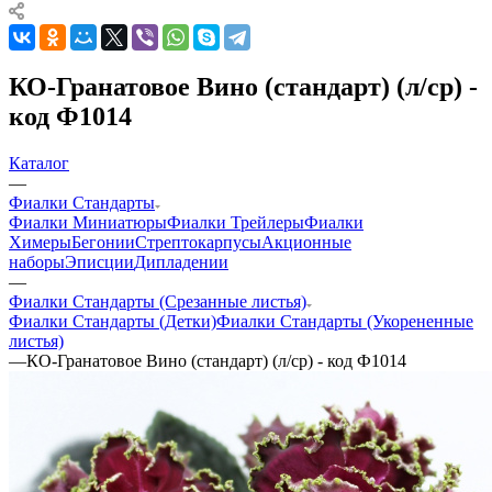
КО-Гранатовое Вино (стандарт) (л/ср) -
код Ф1014
Каталог
—
Фиалки Стандарты
Фиалки Миниатюры
Фиалки Трейлеры
Фиалки
Химеры
Бегонии
Стрептокарпусы
Акционные
наборы
Эписции
Дипладении
—
Фиалки Стандарты (Срезанные листья)
Фиалки Стандарты (Детки)
Фиалки Стандарты (Укорененные
листья)
—
КО-Гранатовое Вино (стандарт) (л/ср) - код Ф1014