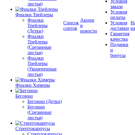
Условия
листья)
заказа
Условия
Фиалки Трейлеры
оплаты
Фиалки
Акции
Список
Условия
Н
Трейлеры
и
сортов
доставки
на
(Детки)
новости
Гарантия
Фиалки
качества
Трейлеры
Подарки
(Срезанные
и
листья)
бонусы
Фиалки
Трейлеры
(Укорененные
листья)
Фиалки Химеры
Бегонии
Бегонии (Детки)
Бегонии
(Срезанные
листья)
Стрептокарпусы
Стрептокарпусы