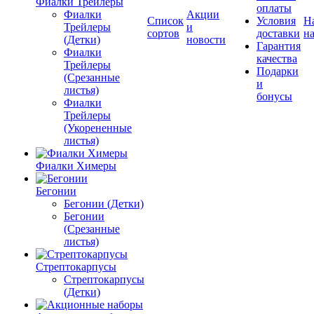
Фиалки Трейлеры
оплаты
Фиалки
Акции
Список
Условия
Н
Трейлеры
и
сортов
доставки
на
(Детки)
новости
Гарантия
Фиалки
качества
Трейлеры
Подарки
(Срезанные
и
листья)
бонусы
Фиалки
Трейлеры
(Укорененные
листья)
Фиалки Химеры
Бегонии
Бегонии (Детки)
Бегонии
(Срезанные
листья)
Стрептокарпусы
Стрептокарпусы
(Детки)