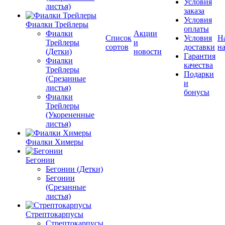
Условия
листья)
заказа
Условия
Фиалки Трейлеры
оплаты
Фиалки
Акции
Список
Условия
Н
Трейлеры
и
сортов
доставки
на
(Детки)
новости
Гарантия
Фиалки
качества
Трейлеры
Подарки
(Срезанные
и
листья)
бонусы
Фиалки
Трейлеры
(Укорененные
листья)
Фиалки Химеры
Бегонии
Бегонии (Детки)
Бегонии
(Срезанные
листья)
Стрептокарпусы
Стрептокарпусы