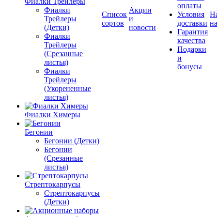
Фиалки Трейлеры
оплаты
Фиалки
Акции
Список
Условия
Н
Трейлеры
и
сортов
доставки
на
(Детки)
новости
Гарантия
Фиалки
качества
Трейлеры
Подарки
(Срезанные
и
листья)
бонусы
Фиалки
Трейлеры
(Укорененные
листья)
Фиалки Химеры
Бегонии
Бегонии (Детки)
Бегонии
(Срезанные
листья)
Стрептокарпусы
Стрептокарпусы
(Детки)