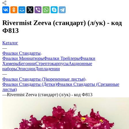
Rivermist Zeeva (стандарт) (л/ук) - код
Ф813
Каталог
—
Фиалки Стандарты
Фиалки Миниатюры
Фиалки Трейлеры
Фиалки
Химеры
Бегонии
Стрептокарпусы
Акционные
наборы
Эписции
Дипладении
—
Фиалки Стандарты (Укорененные листья)
Фиалки Стандарты (Детки)
Фиалки Стандарты (Срезанные
листья)
—
Rivermist Zeeva (стандарт) (л/ук) - код Ф813