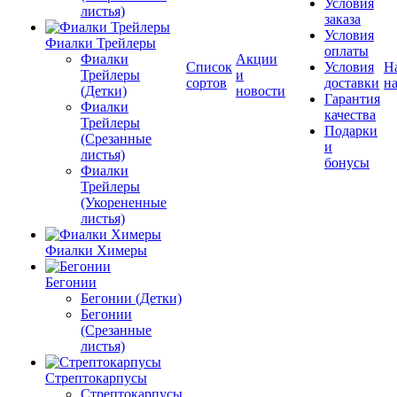
Условия
листья)
заказа
Условия
Фиалки Трейлеры
оплаты
Фиалки
Акции
Список
Условия
Н
Трейлеры
и
сортов
доставки
на
(Детки)
новости
Гарантия
Фиалки
качества
Трейлеры
Подарки
(Срезанные
и
листья)
бонусы
Фиалки
Трейлеры
(Укорененные
листья)
Фиалки Химеры
Бегонии
Бегонии (Детки)
Бегонии
(Срезанные
листья)
Стрептокарпусы
Стрептокарпусы