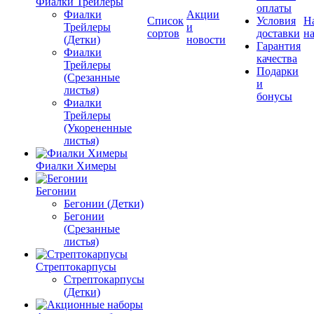
Фиалки Трейлеры
оплаты
Фиалки
Акции
Список
Условия
Н
Трейлеры
и
сортов
доставки
на
(Детки)
новости
Гарантия
Фиалки
качества
Трейлеры
Подарки
(Срезанные
и
листья)
бонусы
Фиалки
Трейлеры
(Укорененные
листья)
Фиалки Химеры
Бегонии
Бегонии (Детки)
Бегонии
(Срезанные
листья)
Стрептокарпусы
Стрептокарпусы
(Детки)