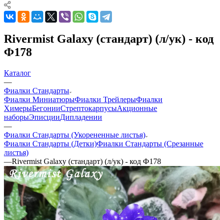
Rivermist Galaxy (стандарт) (л/ук) - код
Ф178
Каталог
—
Фиалки Стандарты
Фиалки Миниатюры
Фиалки Трейлеры
Фиалки
Химеры
Бегонии
Стрептокарпусы
Акционные
наборы
Эписции
Дипладении
—
Фиалки Стандарты (Укорененные листья)
Фиалки Стандарты (Детки)
Фиалки Стандарты (Срезанные
листья)
—
Rivermist Galaxy (стандарт) (л/ук) - код Ф178