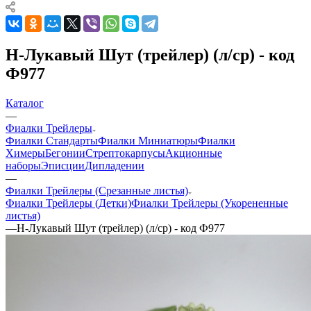
Н-Лукавый Шут (трейлер) (л/ср) - код
Ф977
Каталог
—
Фиалки Трейлеры
Фиалки Стандарты
Фиалки Миниатюры
Фиалки
Химеры
Бегонии
Стрептокарпусы
Акционные
наборы
Эписции
Дипладении
—
Фиалки Трейлеры (Срезанные листья)
Фиалки Трейлеры (Детки)
Фиалки Трейлеры (Укорененные
листья)
—
Н-Лукавый Шут (трейлер) (л/ср) - код Ф977