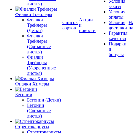
Условия
листья)
заказа
Условия
Фиалки Трейлеры
оплаты
Фиалки
Акции
Список
Условия
Н
Трейлеры
и
сортов
доставки
на
(Детки)
новости
Гарантия
Фиалки
качества
Трейлеры
Подарки
(Срезанные
и
листья)
бонусы
Фиалки
Трейлеры
(Укорененные
листья)
Фиалки Химеры
Бегонии
Бегонии (Детки)
Бегонии
(Срезанные
листья)
Стрептокарпусы
Стрептокарпусы