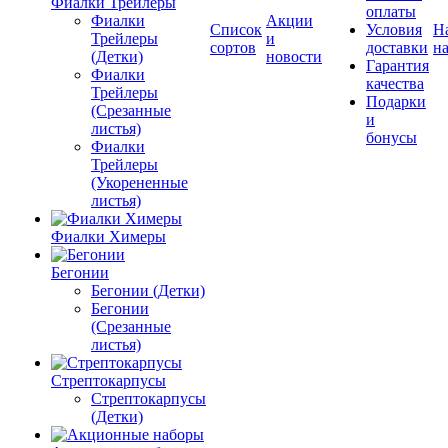
Фиалки Трейлеры
оплаты
Фиалки
Акции
Список
Условия
Н
Трейлеры
и
сортов
доставки
на
(Детки)
новости
Гарантия
Фиалки
качества
Трейлеры
Подарки
(Срезанные
и
листья)
бонусы
Фиалки
Трейлеры
(Укорененные
листья)
Фиалки Химеры
Бегонии
Бегонии (Детки)
Бегонии
(Срезанные
листья)
Стрептокарпусы
Стрептокарпусы
(Детки)