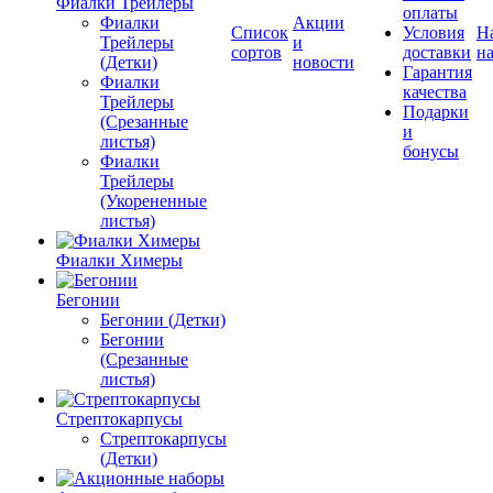
Фиалки Трейлеры
оплаты
Фиалки
Акции
Список
Условия
Н
Трейлеры
и
сортов
доставки
на
(Детки)
новости
Гарантия
Фиалки
качества
Трейлеры
Подарки
(Срезанные
и
листья)
бонусы
Фиалки
Трейлеры
(Укорененные
листья)
Фиалки Химеры
Бегонии
Бегонии (Детки)
Бегонии
(Срезанные
листья)
Стрептокарпусы
Стрептокарпусы
(Детки)