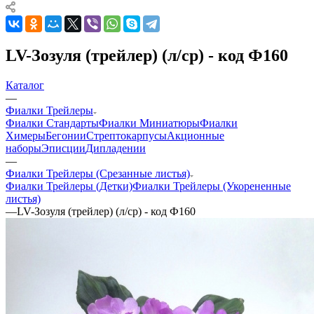
LV-Зозуля (трейлер) (л/ср) - код Ф160
Каталог
—
Фиалки Трейлеры
Фиалки Стандарты
Фиалки Миниатюры
Фиалки
Химеры
Бегонии
Стрептокарпусы
Акционные
наборы
Эписции
Дипладении
—
Фиалки Трейлеры (Срезанные листья)
Фиалки Трейлеры (Детки)
Фиалки Трейлеры (Укорененные
листья)
—
LV-Зозуля (трейлер) (л/ср) - код Ф160