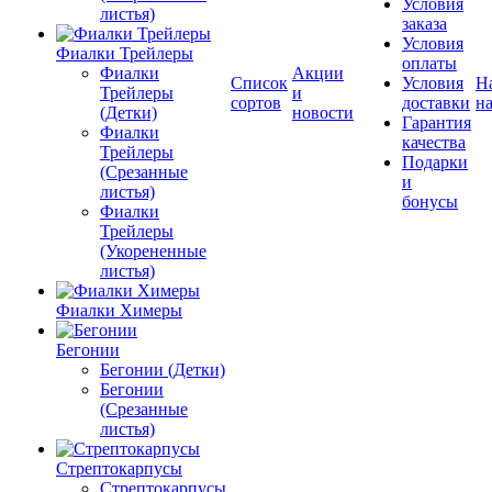
Условия
листья)
заказа
Условия
Фиалки Трейлеры
оплаты
Фиалки
Акции
Список
Условия
Н
Трейлеры
и
сортов
доставки
на
(Детки)
новости
Гарантия
Фиалки
качества
Трейлеры
Подарки
(Срезанные
и
листья)
бонусы
Фиалки
Трейлеры
(Укорененные
листья)
Фиалки Химеры
Бегонии
Бегонии (Детки)
Бегонии
(Срезанные
листья)
Стрептокарпусы
Стрептокарпусы