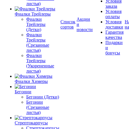
Условия
листья)
заказа
Условия
Фиалки Трейлеры
оплаты
Фиалки
Акции
Список
Условия
Н
Трейлеры
и
сортов
доставки
на
(Детки)
новости
Гарантия
Фиалки
качества
Трейлеры
Подарки
(Срезанные
и
листья)
бонусы
Фиалки
Трейлеры
(Укорененные
листья)
Фиалки Химеры
Бегонии
Бегонии (Детки)
Бегонии
(Срезанные
листья)
Стрептокарпусы
Стрептокарпусы