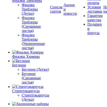
Фиалки Трейлеры
оплаты
Фиалки
Акции
Список
Условия
Н
Трейлеры
и
сортов
доставки
на
(Детки)
новости
Гарантия
Фиалки
качества
Трейлеры
Подарки
(Срезанные
и
листья)
бонусы
Фиалки
Трейлеры
(Укорененные
листья)
Фиалки Химеры
Бегонии
Бегонии (Детки)
Бегонии
(Срезанные
листья)
Стрептокарпусы
Стрептокарпусы
(Детки)