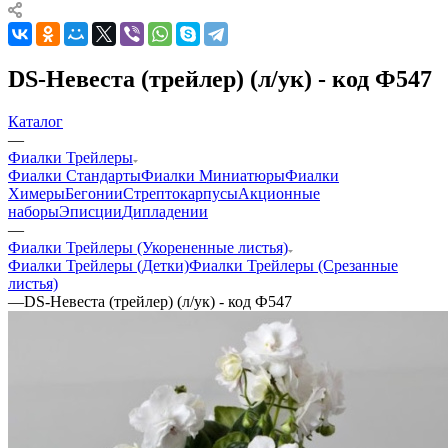
DS-Невеста (трейлер) (л/ук) - код Ф547
Каталог
—
Фиалки Трейлеры
Фиалки Стандарты
Фиалки Миниатюры
Фиалки
Химеры
Бегонии
Стрептокарпусы
Акционные
наборы
Эписции
Дипладении
—
Фиалки Трейлеры (Укорененные листья)
Фиалки Трейлеры (Детки)
Фиалки Трейлеры (Срезанные
листья)
—
DS-Невеста (трейлер) (л/ук) - код Ф547