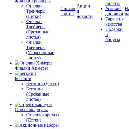
Фиалки Трейлеры
оплаты
Фиалки
Акции
Список
Условия
Н
Трейлеры
и
сортов
доставки
на
(Детки)
новости
Гарантия
Фиалки
качества
Трейлеры
Подарки
(Срезанные
и
листья)
бонусы
Фиалки
Трейлеры
(Укорененные
листья)
Фиалки Химеры
Бегонии
Бегонии (Детки)
Бегонии
(Срезанные
листья)
Стрептокарпусы
Стрептокарпусы
(Детки)