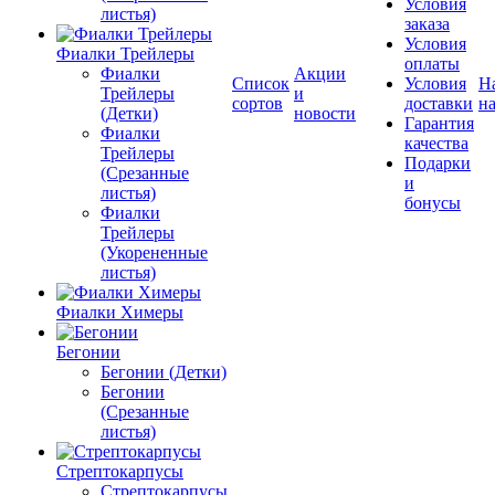
Условия
листья)
заказа
Условия
Фиалки Трейлеры
оплаты
Фиалки
Акции
Список
Условия
Н
Трейлеры
и
сортов
доставки
на
(Детки)
новости
Гарантия
Фиалки
качества
Трейлеры
Подарки
(Срезанные
и
листья)
бонусы
Фиалки
Трейлеры
(Укорененные
листья)
Фиалки Химеры
Бегонии
Бегонии (Детки)
Бегонии
(Срезанные
листья)
Стрептокарпусы
Стрептокарпусы