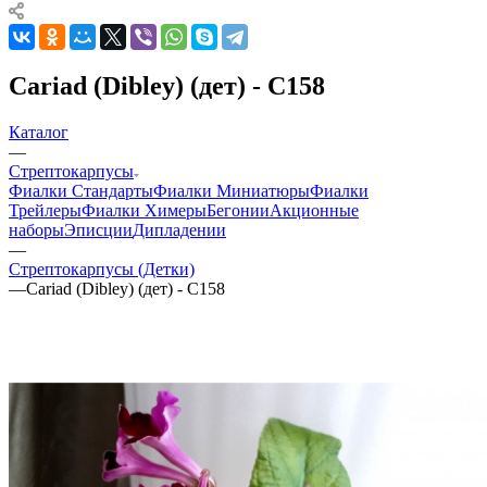
Cariad (Dibley) (дет) - С158
Каталог
—
Стрептокарпусы
Фиалки Стандарты
Фиалки Миниатюры
Фиалки
Трейлеры
Фиалки Химеры
Бегонии
Акционные
наборы
Эписции
Дипладении
—
Стрептокарпусы (Детки)
—
Cariad (Dibley) (дет) - С158