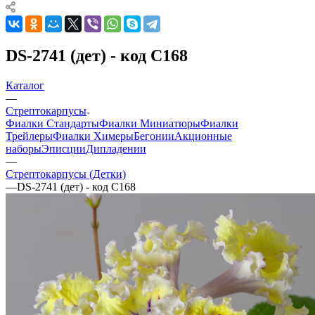
DS-2741 (дет) - код С168
Каталог
—
Стрептокарпусы
Фиалки Стандарты
Фиалки Миниатюры
Фиалки
Трейлеры
Фиалки Химеры
Бегонии
Акционные
наборы
Эписции
Дипладении
—
Стрептокарпусы (Детки)
—
DS-2741 (дет) - код С168