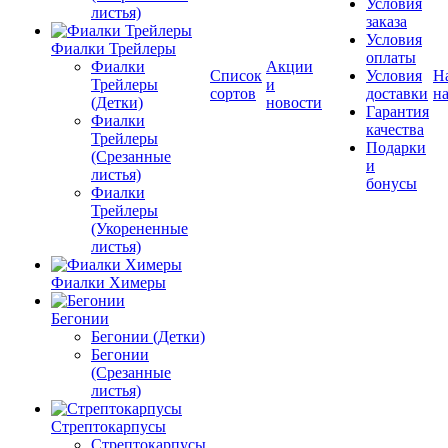
Условия
листья)
заказа
Условия
Фиалки Трейлеры
оплаты
Фиалки
Акции
Список
Условия
Н
Трейлеры
и
сортов
доставки
на
(Детки)
новости
Гарантия
Фиалки
качества
Трейлеры
Подарки
(Срезанные
и
листья)
бонусы
Фиалки
Трейлеры
(Укорененные
листья)
Фиалки Химеры
Бегонии
Бегонии (Детки)
Бегонии
(Срезанные
листья)
Стрептокарпусы
Стрептокарпусы