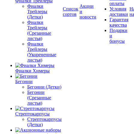
Фиалки Трейлеры
оплаты
Фиалки
Акции
Список
Условия
Н
Трейлеры
и
сортов
доставки
на
(Детки)
новости
Гарантия
Фиалки
качества
Трейлеры
Подарки
(Срезанные
и
листья)
бонусы
Фиалки
Трейлеры
(Укорененные
листья)
Фиалки Химеры
Бегонии
Бегонии (Детки)
Бегонии
(Срезанные
листья)
Стрептокарпусы
Стрептокарпусы
(Детки)