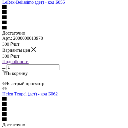
LeRex-Belissimo (дет) - код Б055
Достаточно
Арт.: 2000000013978
300
₽
/шт
Варианты цен
300
₽
/шт
Подробности
В корзину
Быстрый просмотр
Helen Teupel (дет) - код Б062
Достаточно