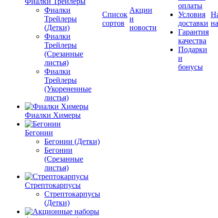
Фиалки Трейлеры
оплаты
Фиалки
Акции
Список
Условия
Н
Трейлеры
и
сортов
доставки
на
(Детки)
новости
Гарантия
Фиалки
качества
Трейлеры
Подарки
(Срезанные
и
листья)
бонусы
Фиалки
Трейлеры
(Укорененные
листья)
Фиалки Химеры
Бегонии
Бегонии (Детки)
Бегонии
(Срезанные
листья)
Стрептокарпусы
Стрептокарпусы
(Детки)