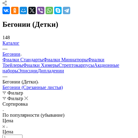
Бегонии (Детки)
148
Каталог
—
Бегонии
Фиалки Стандарты
Фиалки Миниатюры
Фиалки
Трейлеры
Фиалки Химеры
Стрептокарпусы
Акционные
наборы
Эписции
Дипладении
—
Бегонии (Детки)
Бегонии (Срезанные листья)
Фильтр
Фильтр
Сортировка
По популярности (убывание)
Цена
Цена