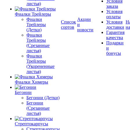
Условия
листья)
заказа
Условия
Фиалки Трейлеры
оплаты
Фиалки
Акции
Список
Условия
Н
Трейлеры
и
сортов
доставки
на
(Детки)
новости
Гарантия
Фиалки
качества
Трейлеры
Подарки
(Срезанные
и
листья)
бонусы
Фиалки
Трейлеры
(Укорененные
листья)
Фиалки Химеры
Бегонии
Бегонии (Детки)
Бегонии
(Срезанные
листья)
Стрептокарпусы
Стрептокарпусы