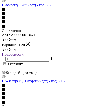
Blackberry Swirl (дет) - код Б025
Достаточно
Арт.: 2000000013671
300
₽
/шт
Варианты цен
300
₽
/шт
Подробности
В корзину
Быстрый просмотр
DS-Завтрак у Тиффани (дет) - код Б057